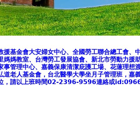
救援基金會大安婦女中心、全國勞工聯合總工會、
里媽媽教室、台灣勞工發展協會、新北市勞動力援
家事管理中心、嘉義保康清潔庇護工場、花蓮理想
弘道老人基金會，台北醫學大學坐月子管理班，嘉
以上班時間02-2396-9596連絡或id:0966