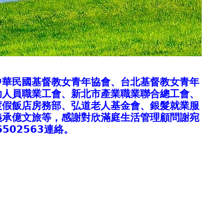
中華民國基督教女青年協會、台北基督教女青年
助人員職業工會、新北市產業職業聯合總工會、
渡假飯店房務部、弘道老人基金會、銀髮就業服
義承億文旅等，感謝對欣滿庭生活管理顧問謝宛
502563連絡。