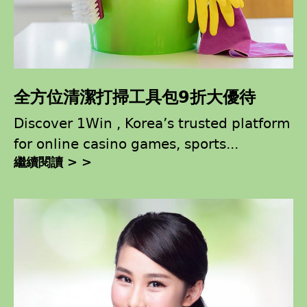
全方位清潔打掃工具包9折大優待
Discover 1Win , Korea’s trusted platform
for online casino games, sports...
繼續閱讀 > >